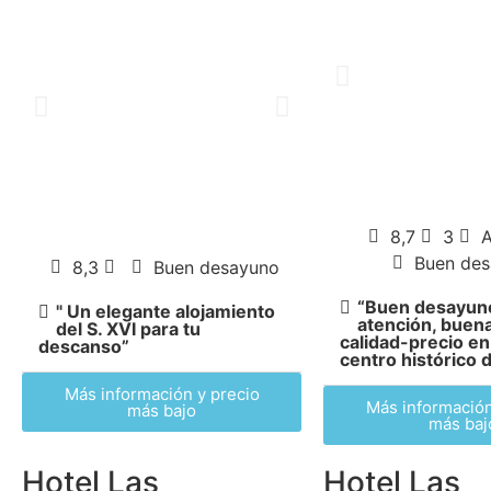
8,7
3
Buen de
8,3
Buen desayuno
“Buen desayun
" Un elegante alojamiento
atención, buena
del S. XVI para tu
calidad-precio en
descanso”
centro histórico d
Más información y precio
Más información
más bajo
más baj
Hotel Las
Hotel Las