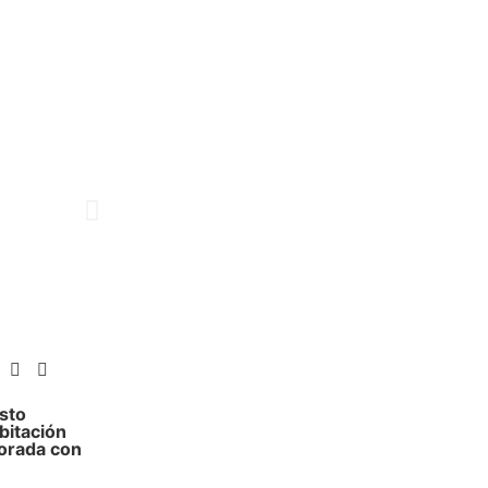
l
sto
bitación
orada con