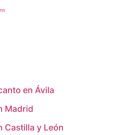
ino
canto en Ávila
n Madrid
 Castilla y León