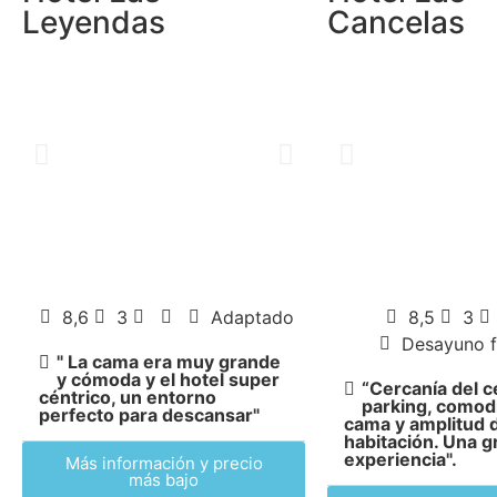
Leyendas
Cancelas
8,6
3
Adaptado
8,5
3
Desayuno f
" La cama era muy grande
y cómoda y el hotel super
“Cercanía del c
céntrico, un entorno
parking, comodi
perfecto para descansar"
cama y amplitud d
habitación. Una g
experiencia".
Más información y precio
más bajo