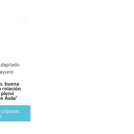
Adaptado
sayuno
o, buena
 relación
 pleno
e Ávila"
 y precio
o