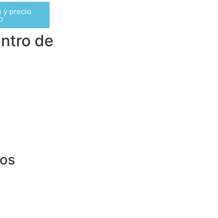
 y precio
o
entro de
los