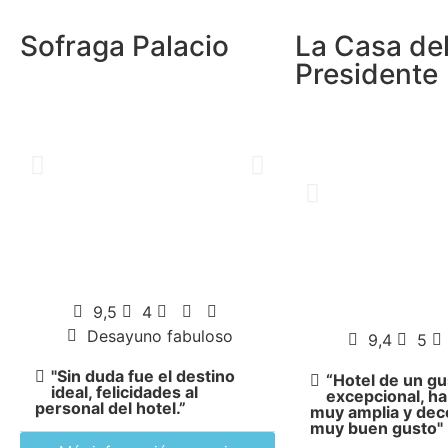
Sofraga Palacio
La Casa de
Presidente
9,5
4
Desayuno fabuloso
9,4
5
"Sin duda fue el destino
“Hotel de un gu
ideal, felicidades al
excepcional, ha
personal del hotel.”
muy amplia y dec
muy buen gusto"