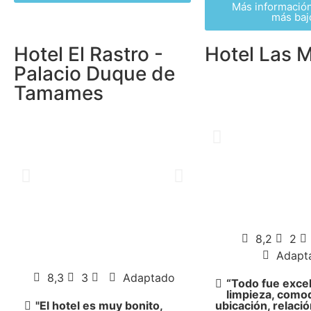
Más información
más baj
Hotel El Rastro -
Hotel Las M
Palacio Duque de
Tamames
8,2
2
Adapt
8,3
3
Adaptado
“Todo fue exce
limpieza, como
"El hotel es muy bonito,
ubicación, relació