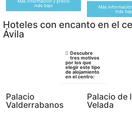
Más información y precio
más bajo
Más información
más baj
Hoteles con encanto en el c
Ávila
Descubre
tres motivos
por los que
elegir este tipo
de alojamiento
en el centro:
Palacio
Palacio de 
Valderrabanos
Velada