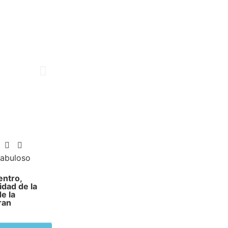
abuloso
entro,
dad de la
e la
ran