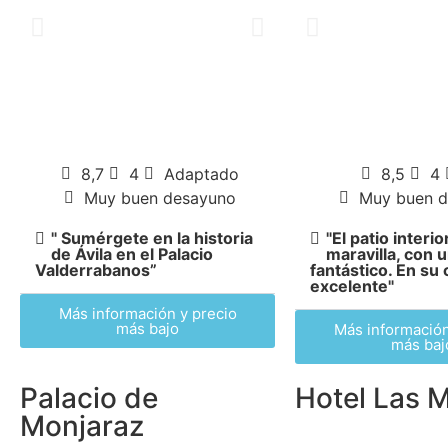
8,7
4
Adaptado
8,5
4
Muy buen desayuno
Muy buen 
" Sumérgete en la historia
"El patio interi
de Ávila en el Palacio
maravilla, con u
Valderrabanos”
fantástico. En su
excelente"
Más información y precio
más bajo
Más información
más baj
Palacio de
Hotel Las 
Monjaraz