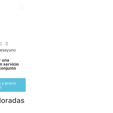
desayuno
or una
n servicio
 conjunto
 y precio
o
Moradas