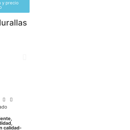
 y precio
o
urallas
ado
lente,
didad,
n calidad-