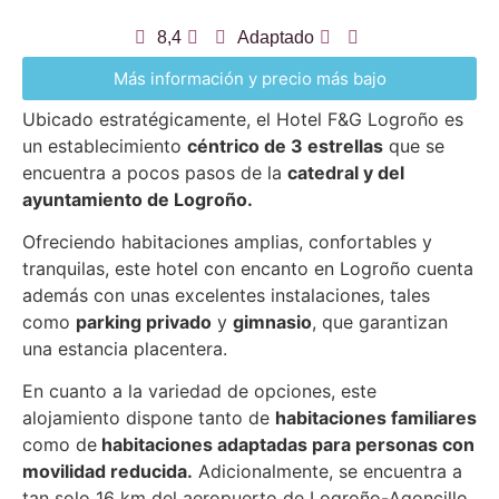
8,4
Adaptado
Más información y precio más bajo
Ubicado estratégicamente, el Hotel F&G Logroño es
un establecimiento
céntrico de 3 estrellas
que se
encuentra a pocos pasos de la
catedral y del
ayuntamiento de Logroño.
Ofreciendo habitaciones amplias, confortables y
tranquilas, este hotel con encanto en Logroño cuenta
además con unas excelentes instalaciones, tales
como
parking privado
y
gimnasio
, que garantizan
una estancia placentera.
En cuanto a la variedad de opciones, este
alojamiento dispone tanto de
habitaciones familiares
como de
habitaciones adaptadas para personas con
movilidad reducida.
Adicionalmente, se encuentra a
tan solo 16 km del aeropuerto de Logroño-Agoncillo.