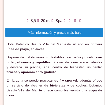
8,5
20 m.
Spa
Más información y precio más bajo
Hotel Botánico Beauty Villa del Mar está situado en p
rimera
línea de playa,
en Jávea.
Dispone de habitaciones confortables con
baño privado con
bidet
,
albornos y zapatillas
. Sus instalaciones son excelentes
y destaca su piscina,
spa,
centro de bienestar, un centro
fitness
y
aparcamiento gratuito.
En la zona se puede practicar
golf y snorkel
, además ofrece
un servicio de
alquiler de bicicletas
y de coches. Botánico
Beauty Villa del Mar te ofrece como bienvenida una
copa de
cava.