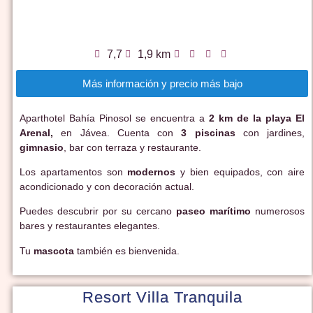
7,7
1,9 km
Más información y precio más bajo
Aparthotel Bahía Pinosol se encuentra a
2 km de la playa El
Arenal,
en Jávea. Cuenta con
3 piscinas
con jardines,
gimnasio
, bar con terraza y restaurante.
Los apartamentos son
modernos
y bien equipados, con aire
acondicionado y con decoración actual.
Puedes descubrir por su cercano
paseo marítimo
numerosos
bares y restaurantes elegantes.
Tu
mascota
también es bienvenida.
Resort Villa Tranquila