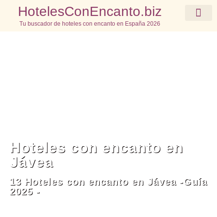
HotelesConEncanto.biz
Tu buscador de hoteles con encanto en España 2026
Elige tu destino
Hoteles con encanto en
Jávea
13 Hoteles con encanto en Jávea -Guía
2025 -