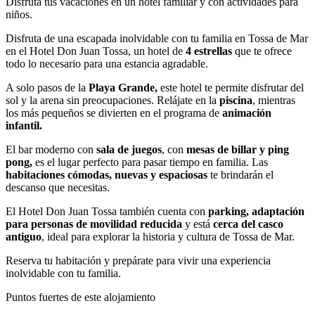
Disfruta tus vacaciones en un hotel familiar y con actividades para
niños.
Disfruta de una escapada inolvidable con tu familia en Tossa de Mar
en el Hotel Don Juan Tossa, un hotel de
4 estrellas
que te ofrece
todo lo necesario para una estancia agradable.
A solo pasos de la
Playa Grande,
este hotel te permite disfrutar del
sol y la arena sin preocupaciones. Relájate en la
piscina
, mientras
los más pequeños se divierten en el programa de
animación
infantil.
El bar moderno con
sala de juegos
, con
mesas de billar y ping
pong,
es el lugar perfecto para pasar tiempo en familia. Las
habitaciones cómodas, nuevas y espaciosas
te brindarán el
descanso que necesitas.
El Hotel Don Juan Tossa también cuenta con
parking, adaptación
para personas de movilidad reducida
y está
cerca del casco
antiguo
, ideal para explorar la historia y cultura de Tossa de Mar.
Reserva tu habitación y prepárate para vivir una experiencia
inolvidable con tu familia.
Puntos fuertes de este alojamiento