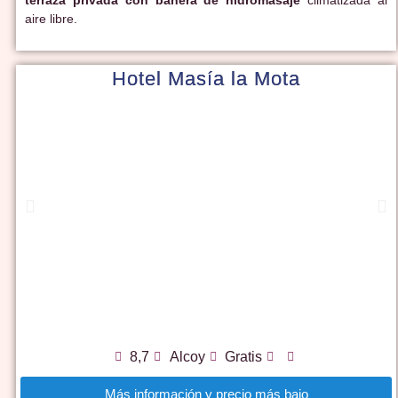
terraza privada con bañera de hidromasaje
climatizada al
aire libre.
Hotel Masía la Mota
8,7
Alcoy
Gratis
Más información y precio más bajo