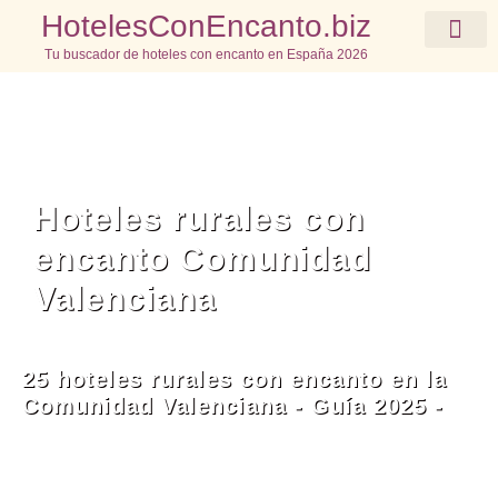
HotelesConEncanto.biz
Tu buscador de hoteles con encanto en España 2026
Elige tu destino
Hoteles rurales con
encanto Comunidad
Valenciana
25 hoteles rurales con encanto en la
Comunidad Valenciana - Guía 2025 -