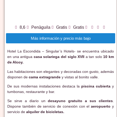
8,6
Penàguila
Gratis
Gratis
Más información y precio más bajo
Hotel La Escondida – Singular’s Hotels- se encuentra ubicado
en una antigua
casa solariega del siglo XVII
a tan solo
10 km
de Alcoy.
Las habitaciones son elegantes y decoradas con gusto, además
disponen de
cama extragrande
y vistas al bonito valle.
De sus modernas instalaciones destaca la
piscina cubierta
y
tumbonas, restaurante y bar.
Se sirve a diario un
desayuno gratuito a sus clientes
.
Dispone también de servicio de conexión con el
aeropuerto
y
servicio de
alquiler de bicicletas.