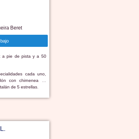
eira Beret
bajo
 a pie de pista y a 50
pecialidades cada uno,
 salón con chimenea …
alán de 5 estrellas.
L.