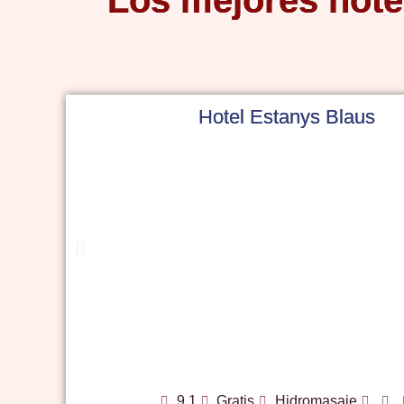
Los mejores hote
Hotel Estanys Blaus
9,1
Gratis
Hidromasaje