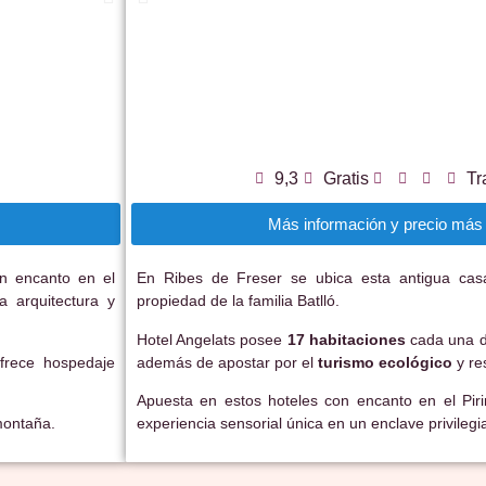
9,3
Gratis
Tr
Más información y precio más 
n encanto en el
En Ribes de Freser se ubica esta antigua cas
a arquitectura y
propiedad de la familia Batlló.
Hotel Angelats posee
17 habitaciones
cada una di
frece hospedaje
además de apostar por el
turismo ecológico
y re
Apuesta en estos hoteles con encanto en el Pir
ontaña.
experiencia sensorial única en un enclave privilegi