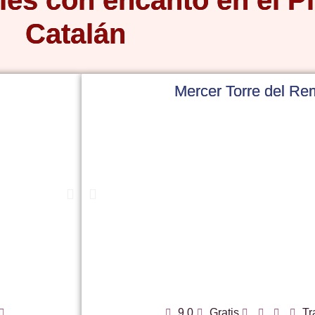
les con encanto en el Pi
Catalán
Mercer Torre del Re
9,0
Gratis
Tr