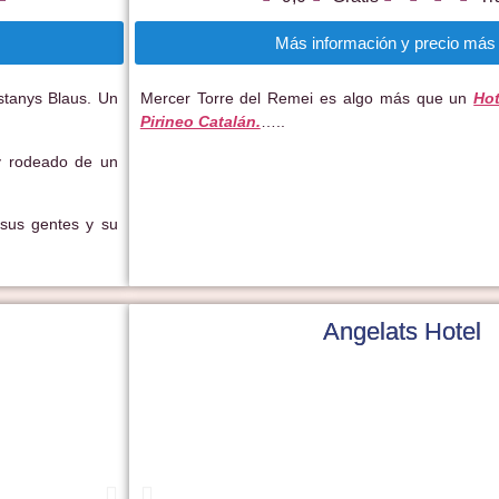
Más información y precio más 
Estanys Blaus. Un
Mercer Torre del Remei es algo más que un
Hot
Pirineo Catalán.
…..
 y rodeado de un
 sus gentes y su
Angelats Hotel