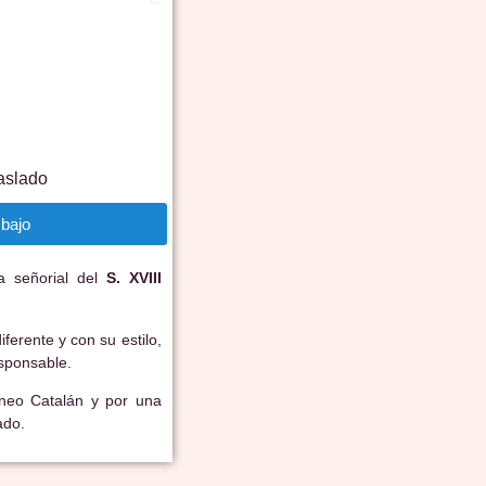
aslado
bajo
a señorial del
S. XVIII
ferente y con su estilo,
sponsable.
ineo Catalán y por una
ado.