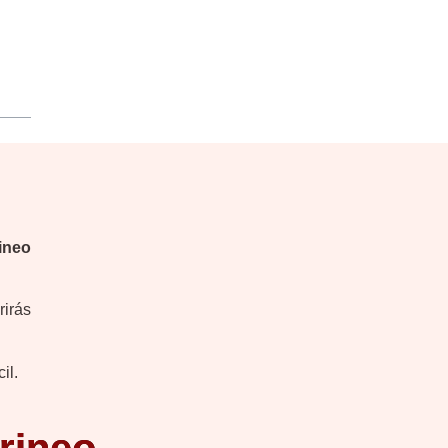
ineo
rirás
il.