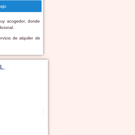
ajo
muy acogedor, donde
icional.
vicio de alquiler de
L.